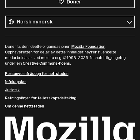
Doner
Alle
språk
Språk
Doner til den ideelle organisasjonen
Mozilla Foundation
.
Opphavsretten for delar av dette innhaldet høyrer til enkelte
medarbeidarar ved mozilla.org. ©1998–2026. Innhald tilgjengeleg
under ein
Creative Commons-licens
.
Personvernfråsegn for nettstaden
Infokapslar
Juridisk
Retningslinjer for fellesskapsdeltaking
Om denne nettstaden