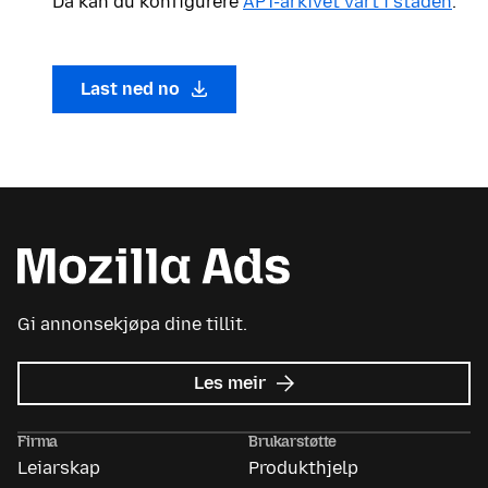
Då kan du konfigurere
APT-arkivet vårt i staden
.
Last ned no
Gi annonsekjøpa dine tillit.
om
Les meir
Mozilla
Ads
Firma
Brukarstøtte
Leiarskap
Produkthjelp