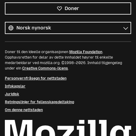
Doner
Alle
språk
Språk
Doner til den ideelle organisasjonen
Mozilla Foundation
.
Opphavsretten for delar av dette innhaldet høyrer til enkelte
medarbeidarar ved mozilla.org. ©1998–2026. Innhald tilgjengeleg
under ein
Creative Commons-licens
.
Personvernfråsegn for nettstaden
Infokapslar
Juridisk
Retningslinjer for fellesskapsdeltaking
Om denne nettstaden