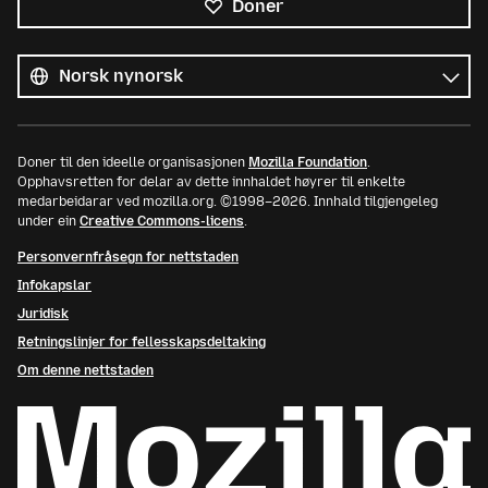
Doner
Alle
språk
Språk
Doner til den ideelle organisasjonen
Mozilla Foundation
.
Opphavsretten for delar av dette innhaldet høyrer til enkelte
medarbeidarar ved mozilla.org. ©1998–2026. Innhald tilgjengeleg
under ein
Creative Commons-licens
.
Personvernfråsegn for nettstaden
Infokapslar
Juridisk
Retningslinjer for fellesskapsdeltaking
Om denne nettstaden