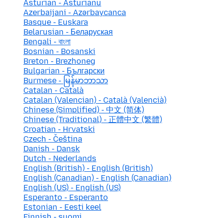
Asturian - Asturianu
Azerbaijani - Azərbaycanca
Basque - Euskara
Belarusian - Беларуская
Bengali - বাংলা
Bosnian - Bosanski
Breton - Brezhoneg
Bulgarian - Български
Burmese - မြန်မာဘာသာ
Catalan - Català
Catalan (Valencian) - Català (Valencià)
Chinese (Simplified) - 中文 (简体)
Chinese (Traditional) - 正體中文 (繁體)
Croatian - Hrvatski
Czech - Čeština
Danish - Dansk
Dutch - Nederlands
English (British) - English (British)
English (Canadian) - English (Canadian)
English (US) - English (US)
Esperanto - Esperanto
Estonian - Eesti keel
Finnish - suomi