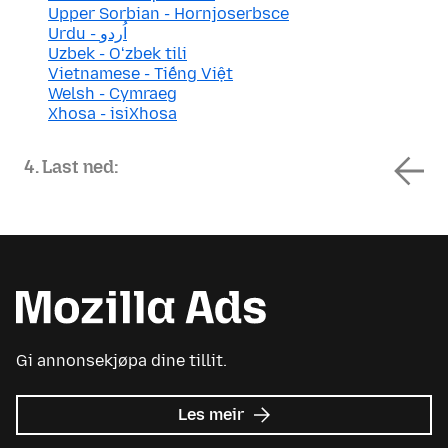
Upper Sorbian - Hornjoserbsce
Urdu - اُردو
Uzbek - Oʻzbek tili
Vietnamese - Tiếng Việt
Welsh - Cymraeg
Xhosa - isiXhosa
4. Last ned:
Gi annonsekjøpa dine tillit.
om
Les meir
Mozilla