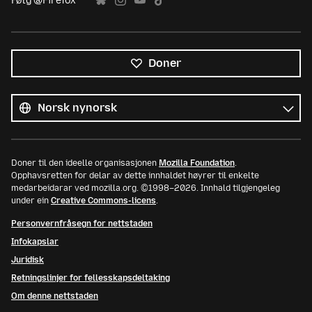
Følg @Firefox
Doner
Alle
språk
Språk
Doner til den ideelle organisasjonen
Mozilla Foundation
.
Opphavsretten for delar av dette innhaldet høyrer til enkelte
medarbeidarar ved mozilla.org. ©1998–2026. Innhald tilgjengeleg
under ein
Creative Commons-licens
.
Personvernfråsegn for nettstaden
Infokapslar
Juridisk
Retningslinjer for fellesskapsdeltaking
Om denne nettstaden