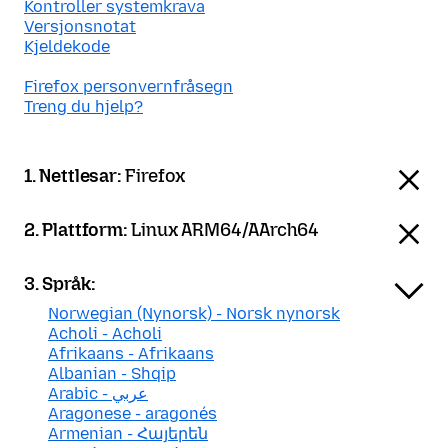
Kontroller systemkrava
Versjonsnotat
Kjeldekode
Firefox personvernfråsegn
Treng du hjelp?
1. Nettlesar:
Firefox
2. Plattform:
Linux ARM64/AArch64
3. Språk:
Norwegian (Nynorsk) - Norsk nynorsk
Acholi - Acholi
Afrikaans - Afrikaans
Albanian - Shqip
Arabic - عربي
Aragonese - aragonés
Armenian - Հայերեն