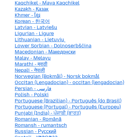
Kaqchikel - Maya Kaqchikel
Kazakh - Қазақ
Khmer - ខ្មែរ
Korean - 한국어
Latvian - Latviešu
Ligurian - Ligure
Lithuanian - Lietuvių
Lower Sorbian - Dolnoserbšćina
Macedonian - Македонски
Malay - Melayu
Marathi - मराठी
Nepali - नेपाली
Norwegian (Bokmål) - Norsk bokmål
Occitan (Lengadocian) - occitan (lengadocian)
Persian - فارسی
Polish - Polski
Portuguese (Brazilian) - Português (do Brasil)
Portuguese (Portugal) - Português (Europeu)
Punjabi (India) - ਪੰਜਾਬੀ (ਭਾਰਤ)
Romanian - Română
Romansh - rumantsch
Russian - Русский