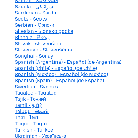
Santali - ᱥᱟᱱᱛᱟᱲᱤ
Saraiki - سرائیکی
Sardinian - Sardu
Scots - Scots
Serbian - Српски
Silesian - Ślōnsko godka
Sinhala - සිංහල
Slovak - slovenčina
Slovenian - Slovenščina
Songhai - Soŋay
Spanish (Argentina) - Español (de Argentina)
Spanish (Chile) - Español (de Chile)
Spanish (Mexico) - Español (de México)
Spanish (Spain) - Español (de España)
Swedish - Svenska
Tagalog - Tagalog
Tajik - Тоҷикӣ
Tamil - தமிழ்
Telugu - తెలుగు
Thai - ไทย
Triqui - Triqui
Turkish - Türkçe
Ukrainian - Українська