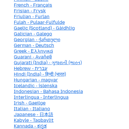
French - Français
Frisian - Frysk
Friulian - Furlan
Fulah - Pulaar-Fulfulde
Gaelic (Scotland) - Gàidhlig
Galician - Galego
Georgian - ქართული
German - Deutsch
Greek - Ελληνικά
Guarani - Avañe'ẽ
Gujarati (India) - ગુજરાતી (ભારત)
Hebrew - עברית
Hindi (India) - हिन्दी (भारत)
Hungarian - magyar
Icelandic - íslenska
Indonesian - Bahasa Indonesia
Interlingua - Interlingua
Irish - Gaeilge
Italian - Italiano
Japanese - 日本語
Kabyle - Taqbaylit
Kannada - ಕನ್ನಡ