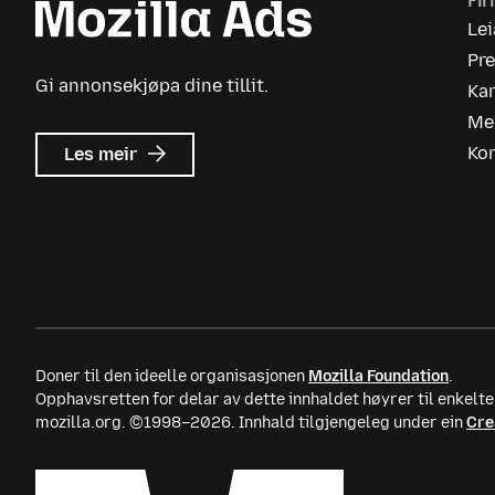
Fi
Le
Pr
Gi annonsekjøpa dine tillit.
Kar
Me
om
Ko
Les meir
Mozilla
Ads
Doner til den ideelle organisasjonen
Mozilla Foundation
.
Opphavsretten for delar av dette innhaldet høyrer til enkel
mozilla.org. ©1998–2026. Innhald tilgjengeleg under ein
Cre