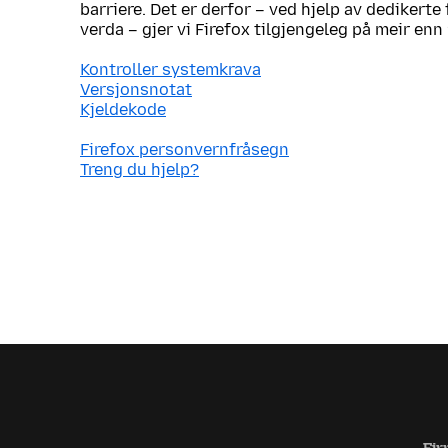
barriere. Det er derfor – ved hjelp av dedikerte 
verda – gjer vi Firefox tilgjengeleg på meir enn
Kontroller systemkrava
Versjonsnotat
Kjeldekode
Firefox personvernfråsegn
Treng du hjelp?