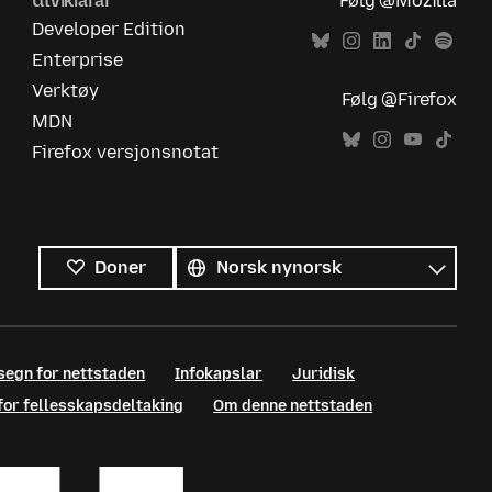
Utviklarar
Følg @Mozilla
Developer Edition
Enterprise
Verktøy
Følg @Firefox
MDN
Firefox versjonsnotat
Alle
språk
Språk
Doner
segn for nettstaden
Infokapslar
Juridisk
 for fellesskapsdeltaking
Om denne nettstaden