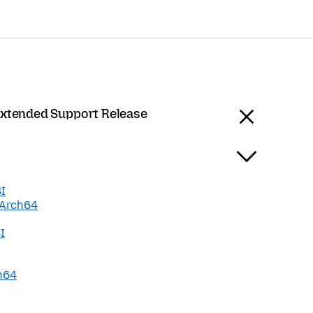
Extended Support Release
I
Arch64
I
h64