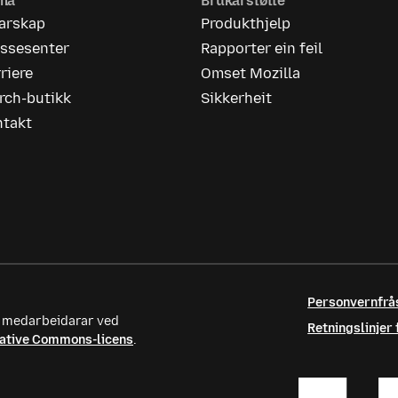
rma
Brukarstøtte
iarskap
Produkthjelp
essesenter
Rapporter ein feil
riere
Omset Mozilla
rch-butikk
Sikkerheit
ntakt
Personvernfrå
te medarbeidarar ved
Retningslinjer
ative Commons-licens
.