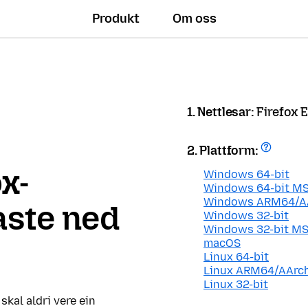
Produkt
Om oss
1. Nettlesar:
Firefox 
2. Plattform:
ox-
Windows 64-bit
Windows 64-bit MS
Windows ARM64/A
laste ned
Windows 32-bit
Windows 32-bit MS
macOS
Linux 64-bit
Linux ARM64/AArc
Linux 32-bit
 skal aldri vere ein