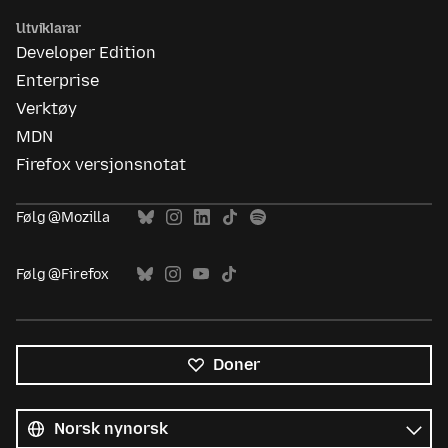
Utviklarar
Developer Edition
Enterprise
Verktøy
MDN
Firefox versjonsnotat
Følg @Mozilla
Følg @Firefox
Doner
Alle
språk
Språk