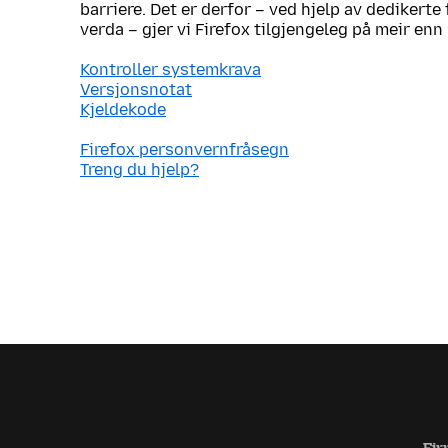
barriere. Det er derfor – ved hjelp av dedikerte 
verda – gjer vi Firefox tilgjengeleg på meir enn
Kontroller systemkrava
Versjonsnotat
Kjeldekode
Firefox personvernfråsegn
Treng du hjelp?