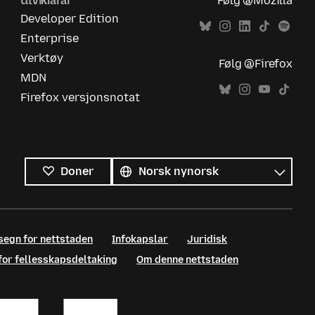
Utviklarar
Følg @Mozilla
Developer Edition
Enterprise
Verktøy
Følg @Firefox
MDN
Firefox versjonsnotat
Alle
språk
Språk
Doner
segn for nettstaden
Infokapslar
Juridisk
 for fellesskapsdeltaking
Om denne nettstaden