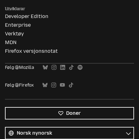
Utviklarar
Developer Edition
Enterprise
Verktøy
MDN
Firefox versjonsnotat
Følg @Mozilla
Følg @Firefox
Doner
Alle
språk
Språk