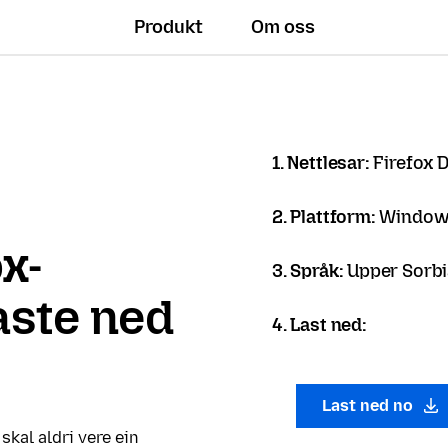
Produkt
Om oss
1. Nettlesar:
Firefox 
2. Plattform:
Windows
ox-
3. Språk:
Upper Sorbi
laste ned
4. Last ned:
Last ned no
 skal aldri vere ein