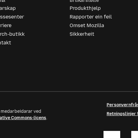
rma
Brukarstøtte
iarskap
Produkthjelp
essesenter
Rapporter ein feil
riere
Omset Mozilla
rch-butikk
Sikkerheit
ntakt
Personvernfrå
te medarbeidarar ved
Retningslinjer
ative Commons-licens
.