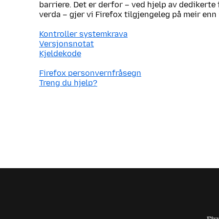
barriere. Det er derfor – ved hjelp av dedikerte 
verda – gjer vi Firefox tilgjengeleg på meir enn
Kontroller systemkrava
Versjonsnotat
Kjeldekode
Firefox personvernfråsegn
Treng du hjelp?