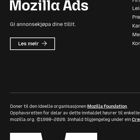
Fi
Le
Pr
Gi annonsekjøpa dine tillit.
Kar
Me
om
Ko
Les meir
Mozilla
Ads
Doner til den ideelle organisasjonen
Mozilla Foundation
.
Opphavsretten for delar av dette innhaldet høyrer til enkel
mozilla.org. ©1998–2026. Innhald tilgjengeleg under ein
Cre