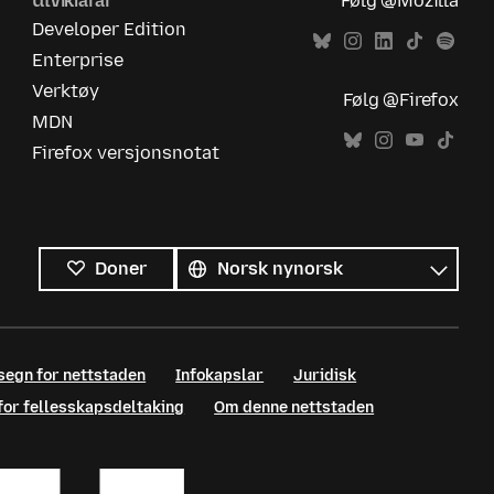
Utviklarar
Følg @Mozilla
Developer Edition
Enterprise
Verktøy
Følg @Firefox
MDN
Firefox versjonsnotat
Alle
språk
Språk
Doner
segn for nettstaden
Infokapslar
Juridisk
 for fellesskapsdeltaking
Om denne nettstaden