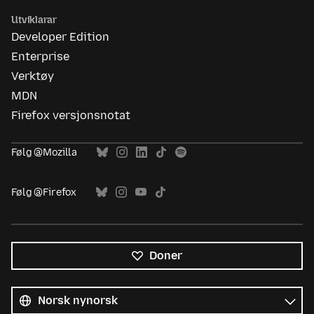
Utviklarar
Developer Edition
Enterprise
Verktøy
MDN
Firefox versjonsnotat
Følg @Mozilla
Følg @Firefox
Doner
Alle
språk
Språk