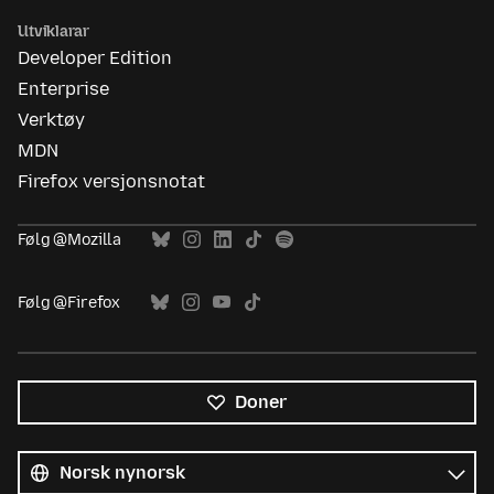
Utviklarar
Developer Edition
Enterprise
Verktøy
MDN
Firefox versjonsnotat
Følg @Mozilla
Følg @Firefox
Doner
Alle
språk
Språk