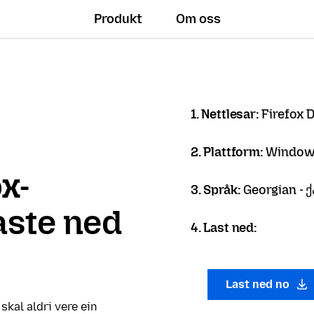
Produkt
Om oss
1. Nettlesar:
Firefox 
2. Plattform:
Windows
ox-
3. Språk:
Georgian -
laste ned
4. Last ned:
Last ned no
 skal aldri vere ein