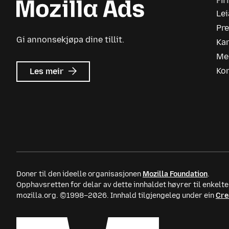
Fi
Le
Pr
Gi annonsekjøpa dine tillit.
Kar
Me
om
Ko
Les meir
Mozilla
Ads
Doner til den ideelle organisasjonen
Mozilla Foundation
.
Opphavsretten for delar av dette innhaldet høyrer til enkel
mozilla.org. ©1998–2026. Innhald tilgjengeleg under ein
Cre