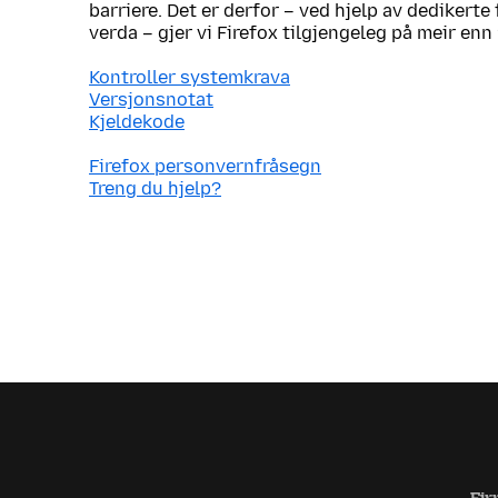
barriere. Det er derfor – ved hjelp av dedikerte 
verda – gjer vi Firefox tilgjengeleg på meir enn
Kontroller systemkrava
Versjonsnotat
Kjeldekode
Firefox personvernfråsegn
Treng du hjelp?