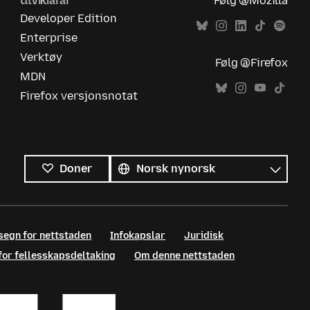
Utviklarar
Følg @Mozilla
Developer Edition
Enterprise
Verktøy
Følg @Firefox
MDN
Firefox versjonsnotat
Alle
språk
Språk
Doner
segn for nettstaden
Infokapslar
Juridisk
 for fellesskapsdeltaking
Om denne nettstaden