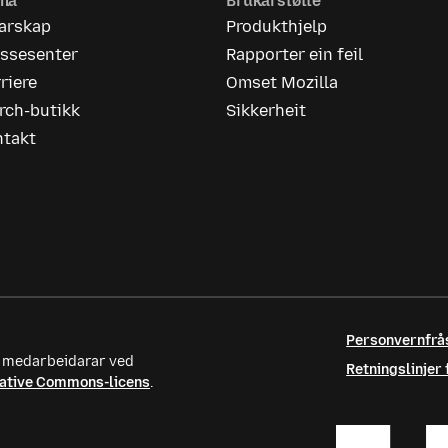
rma
Brukarstøtte
iarskap
Produkthjelp
essesenter
Rapporter ein feil
riere
Omset Mozilla
rch-butikk
Sikkerheit
ntakt
Personvernfrå
te medarbeidarar ved
Retningslinjer
ative Commons-licens
.