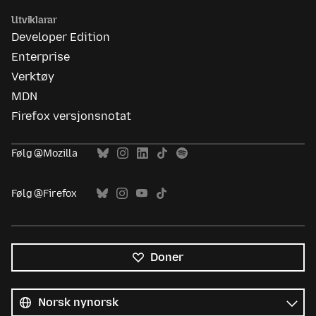
Utviklarar
Developer Edition
Enterprise
Verktøy
MDN
Firefox versjonsnotat
Følg @Mozilla
Følg @Firefox
Doner
Alle
språk
Språk