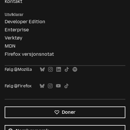
Kontakt
Utviklarar
Developer Edition
Enterprise
Verktøy
MDN
Firefox versjonsnotat
Følg @Mozilla
Følg @Firefox
Doner
Alle
språk
Språk