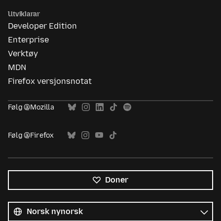
Utviklarar
Developer Edition
Enterprise
Verktøy
MDN
Firefox versjonsnotat
Følg @Mozilla
Følg @Firefox
Doner
Alle
språk
Språk