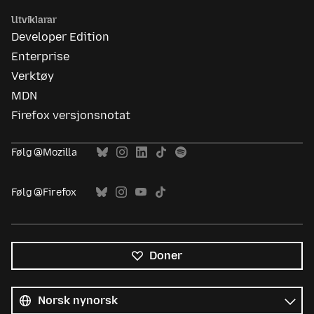
Utviklarar
Developer Edition
Enterprise
Verktøy
MDN
Firefox versjonsnotat
Følg @Mozilla
Følg @Firefox
Doner
Alle
språk
Språk