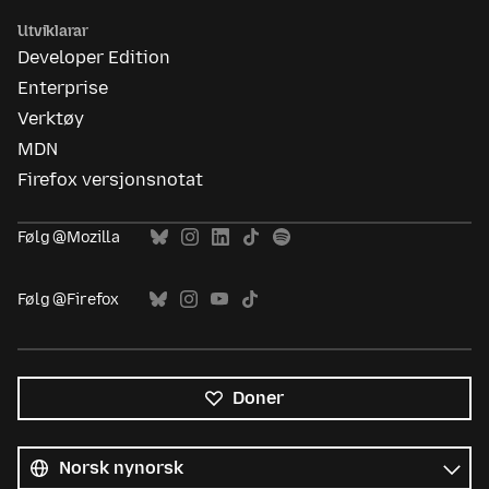
Utviklarar
Developer Edition
Enterprise
Verktøy
MDN
Firefox versjonsnotat
Følg @Mozilla
Følg @Firefox
Doner
Alle
språk
Språk