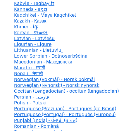
Kabyle - Taqbaylit
Kannada - ಕನ್ನಡ
Kaqchikel - Maya Kaqchikel
Kazakh - Қазақ
Khmer - ខ្មែរ
Korean - 한국어
Latvian - Latviešu
Ligurian - Ligure
Lithuanian - Lietuvių
Lower Sorbian - Dolnoserbšćina
Macedonian - Македонски
Marathi - मराठी
Nepali - नेपाली
Norwegian (Bokmål) - Norsk bokmål
Norwegian (Nynorsk) - Norsk nynorsk
Occitan (Lengadocian) - occitan (lengadocian)
Persian - فارسی
Polish - Polski
Portuguese (Brazilian) - Português (do Brasil)
Portuguese (Portugal) - Português (Europeu)
Punjabi (India) - ਪੰਜਾਬੀ (ਭਾਰਤ)
Romanian - Română