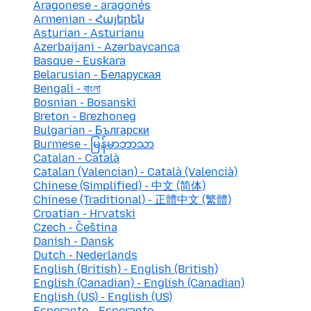
Aragonese - aragonés
Armenian - Հայերեն
Asturian - Asturianu
Azerbaijani - Azərbaycanca
Basque - Euskara
Belarusian - Беларуская
Bengali - বাংলা
Bosnian - Bosanski
Breton - Brezhoneg
Bulgarian - Български
Burmese - မြန်မာဘာသာ
Catalan - Català
Catalan (Valencian) - Català (Valencià)
Chinese (Simplified) - 中文 (简体)
Chinese (Traditional) - 正體中文 (繁體)
Croatian - Hrvatski
Czech - Čeština
Danish - Dansk
Dutch - Nederlands
English (British) - English (British)
English (Canadian) - English (Canadian)
English (US) - English (US)
Esperanto - Esperanto