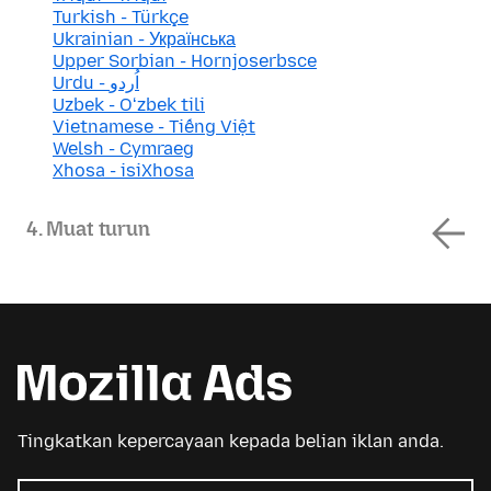
Turkish - Türkçe
Ukrainian - Українська
Upper Sorbian - Hornjoserbsce
Urdu - اُردو
Uzbek - Oʻzbek tili
Vietnamese - Tiếng Việt
Welsh - Cymraeg
Xhosa - isiXhosa
4. Muat turun
Tingkatkan kepercayaan kepada belian iklan anda.