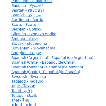
Romansh - rumantsch
Russian - Русский
Santali - ᱥᱟᱱᱛᱟᱲᱤ
Saraiki - سرائیکی
Sardinian - Sardu
Scots - Scots
Serbian - Српски
Silesian - Ślōnsko godka
Sinhala - සිංහල
Slovak - slovenčina
Slovenian - Slovenščina
Songhai - Soŋay
Spanish (Argentina) - Español (de Argentina)
Spanish (Chile) - Español (de Chile)
Spanish (Mexico) - Español (de México)
Spanish (Spain) - Español (de España)
Swedish - Svenska
Tagalog - Tagalog
Tajik - Тоҷикӣ
Tamil - தமிழ்
Telugu - తెలుగు
Thai - ไทย
Triqui - Triqui