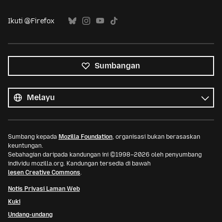
Ikuti @Firefox
Sumbangan
Semua
bahasa
Bahasa
Sumbang kepada
Mozilla Foundation
, organisasi bukan berasaskan
keuntungan.
Sebahagian daripada kandungan ini ©1998–2026 oleh penyumbang
individu mozilla.org. Kandungan tersedia di bawah
lesen Creative Commons
.
Notis Privasi Laman Web
Kuki
Undang-undang