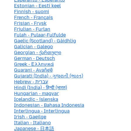
Estonian - Eesti keel
Finnish - suomi
French - Français
Frisian - Frysk
Friulian - Furlan
Fulah - Pulaar-Fulfulde
Gaelic (Scotland) - Gàidhlig
Galician - Galego
Georgian - ქართული
German - Deutsch
Greek - Ελληνικά
Guarani - Avañe'ẽ
Gujarati (India) - ગુજરાતી (ભારત)
Hebrew - עברית
Hindi (India) - हिन्दी (भारत)
Hungarian - magyar
Icelandic - íslenska
Indonesian - Bahasa Indonesia
Interlingua - Interlingua
Irish - Gaeilge
Italian - Italiano
Japanese - 日本語