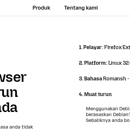
Produk
Tentang kami
1. Pelayar:
Firefox Ex
2. Platform:
Linux 32-
owser
3. Bahasa
Romansh -
run
4. Muat turun
nda
Menggunakan Debia
berasaskan Debian
Sebaliknya anda b
asa anda tidak