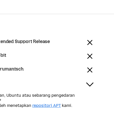
tended Support Release
bit
 rumantsch
n, Ubuntu atau sebarang pengedaran
?
oleh menetapkan
repositori APT
kami.