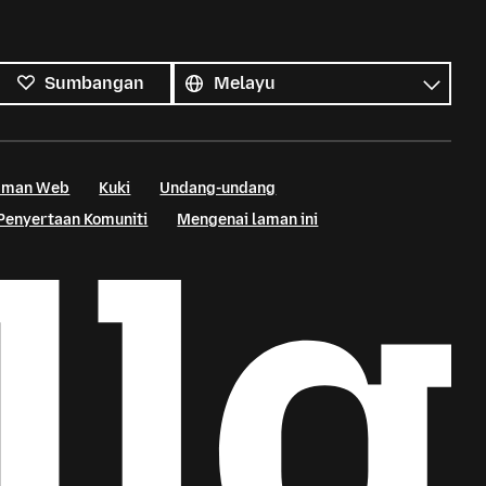
Semua
bahasa
Bahasa
Sumbangan
Laman Web
Kuki
Undang-undang
Penyertaan Komuniti
Mengenai laman ini