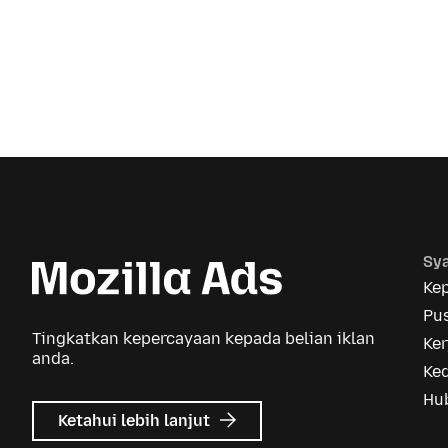
Sya
Ke
Pus
Tingkatkan kepercayaan kepada belian iklan
Ker
anda.
Ke
Hu
tentang
Ketahui lebih lanjut
Iklan