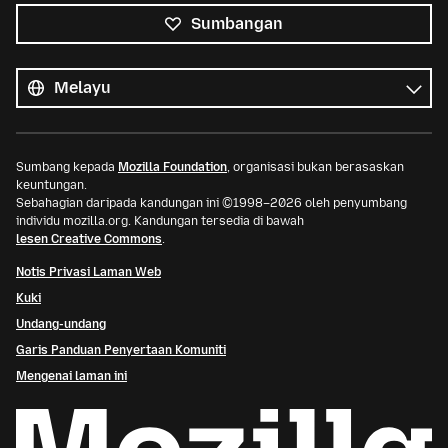
Sumbangan
Semua
bahasa
Bahasa
Sumbang kepada
Mozilla Foundation
, organisasi bukan berasaskan
keuntungan.
Sebahagian daripada kandungan ini ©1998–2026 oleh penyumbang
individu mozilla.org. Kandungan tersedia di bawah
lesen Creative Commons
.
Notis Privasi Laman Web
Kuki
Undang-undang
Garis Panduan Penyertaan Komuniti
Mengenai laman ini