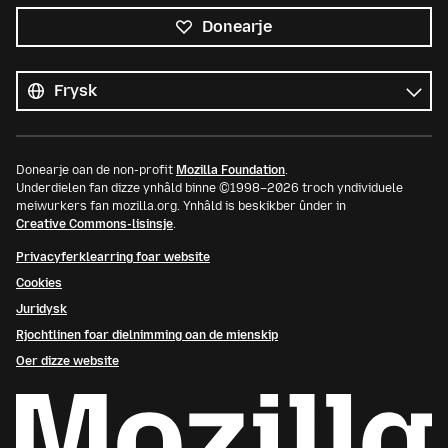
Donearje
Alle
talen
Taal
Donearje oan de non-profit
Mozilla Foundation
.
Underdielen fan dizze ynhâld binne ©1998–2026 troch yndividuele
meiwurkers fan mozilla.org. Ynhâld is beskikber ûnder in
Creative Commons-lisinsje
.
Privacyferklearring foar website
Cookies
Juridysk
Rjochtlinen foar dielnimming oan de mienskip
Oer dizze website