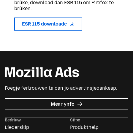
brûke, download dan ESR 115 om Firefox te
brûken.
ESR 115 downloade
Foegje fertrouwen ta oan jo advertinsjeoankeap.
oer
Mear ynfo
Mozilla
Ads
Bedriuw
Stipe
Liederskip
Produkthelp