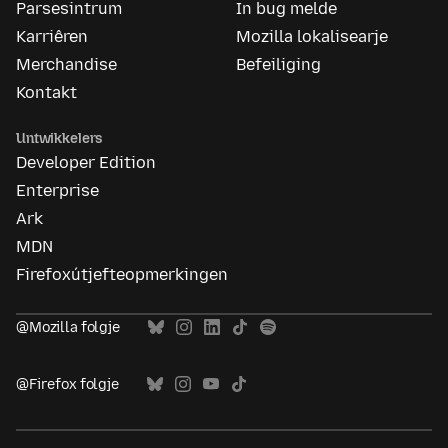
Parsesintrum
In bug melde
Karriêren
Mozilla lokalisearje
Merchandise
Befeiliging
Kontakt
Untwikkelers
Developer Edition
Enterprise
Ark
MDN
Firefoxútjefteopmerkingen
@Mozilla folgje
@Firefox folgje