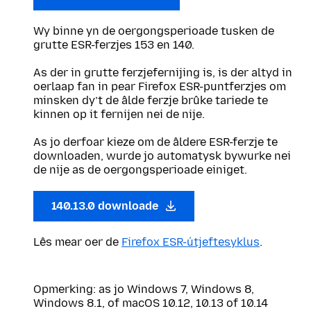
Wy binne yn de oergongsperioade tusken de
grutte ESR-ferzjes 153 en 140.
As der in grutte ferzjefernijing is, is der altyd in
oerlaap fan in pear Firefox ESR-puntferzjes om
minsken dy’t de âlde ferzje brûke tariede te
kinnen op it fernijen nei de nije.
As jo derfoar kieze om de âldere ESR-ferzje te
downloaden, wurde jo automatysk bywurke nei
de nije as de oergongsperioade einiget.
140.13.0 downloade
Lês mear oer de
Firefox ESR-útjeftesyklus
.
Opmerking: as jo Windows 7, Windows 8,
Windows 8.1, of macOS 10.12, 10.13 of 10.14