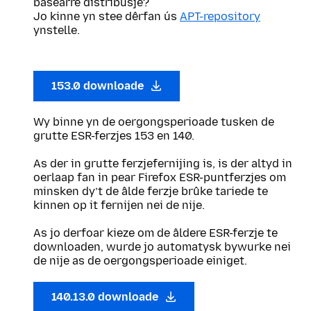
basearre distribúsje?
Jo kinne yn stee dêrfan ús
APT-repository
ynstelle.
153.0 downloade
Wy binne yn de oergongsperioade tusken de
grutte ESR-ferzjes 153 en 140.
As der in grutte ferzjefernijing is, is der altyd in
oerlaap fan in pear Firefox ESR-puntferzjes om
minsken dy’t de âlde ferzje brûke tariede te
kinnen op it fernijen nei de nije.
As jo derfoar kieze om de âldere ESR-ferzje te
downloaden, wurde jo automatysk bywurke nei
de nije as de oergongsperioade einiget.
140.13.0 downloade