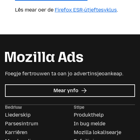
Lês mear oer de
Firefox ESR-útjeftesyklus
.
Foegje fertrouwen ta oan jo advertinsjeoankeap.
oer
Mear ynfo
Mozilla
Ads
Bedriuw
Stipe
Liederskip
Produkthelp
Parsesintrum
In bug melde
Karriêren
Mozilla lokalisearje