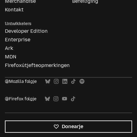
Merchandise
Befeiliging
Kontakt
Untwikkelers
Developer Edition
Enterprise
Ark
MDN
Firefoxútjefteopmerkingen
@Mozilla folgje
@Firefox folgje
Donearje
Alle