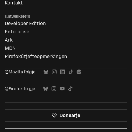
Kontakt
Untwikkelers
Developer Edition
Enterprise
Ark
MDN
Firefoxútjefteopmerkingen
@Mozilla folgje
@Firefox folgje
Donearje
Alle
talen
Taal