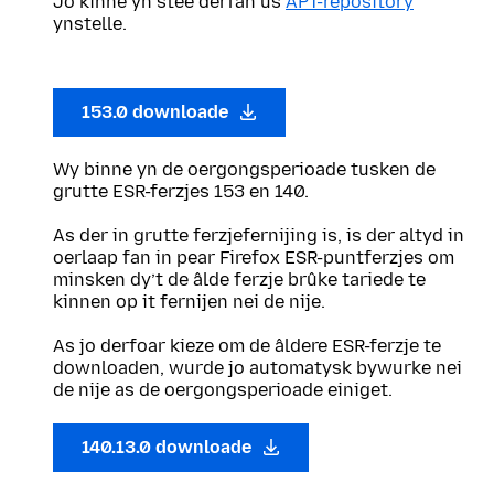
Jo kinne yn stee dêrfan ús
APT-repository
ynstelle.
153.0 downloade
Wy binne yn de oergongsperioade tusken de
grutte ESR-ferzjes 153 en 140.
As der in grutte ferzjefernijing is, is der altyd in
oerlaap fan in pear Firefox ESR-puntferzjes om
minsken dy’t de âlde ferzje brûke tariede te
kinnen op it fernijen nei de nije.
As jo derfoar kieze om de âldere ESR-ferzje te
downloaden, wurde jo automatysk bywurke nei
de nije as de oergongsperioade einiget.
140.13.0 downloade