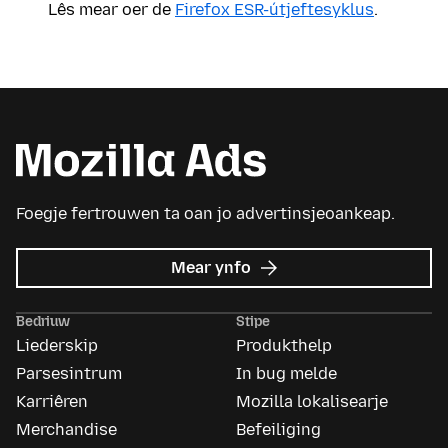
Lês mear oer de
Firefox ESR-útjeftesyklus
.
Foegje fertrouwen ta oan jo advertinsjeoankeap.
oer
Mear ynfo
Mozilla
Ads
Bedriuw
Stipe
Liederskip
Produkthelp
Parsesintrum
In bug melde
Karriêren
Mozilla lokalisearje
Merchandise
Befeiliging