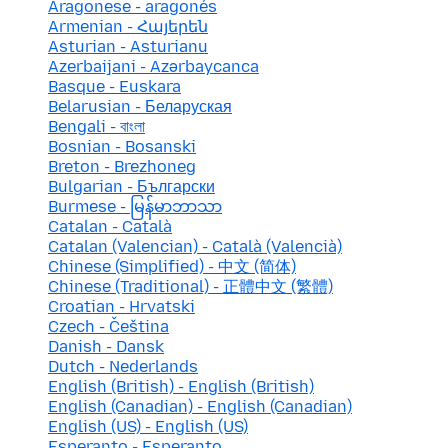
Aragonese - aragonés
Armenian - Հայերեն
Asturian - Asturianu
Azerbaijani - Azərbaycanca
Basque - Euskara
Belarusian - Беларуская
Bengali - বাংলা
Bosnian - Bosanski
Breton - Brezhoneg
Bulgarian - Български
Burmese - မြန်မာဘာသာ
Catalan - Català
Catalan (Valencian) - Català (Valencià)
Chinese (Simplified) - 中文 (简体)
Chinese (Traditional) - 正體中文 (繁體)
Croatian - Hrvatski
Czech - Čeština
Danish - Dansk
Dutch - Nederlands
English (British) - English (British)
English (Canadian) - English (Canadian)
English (US) - English (US)
Esperanto - Esperanto