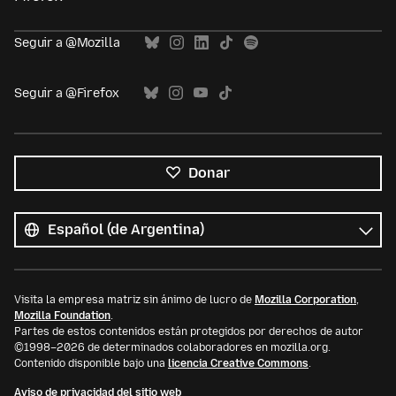
Seguir a @Mozilla
Seguir a @Firefox
Donar
Todos
los
Idioma
idiomas
Visita la empresa matriz sin ánimo de lucro de
Mozilla Corporation
,
Mozilla Foundation
.
Partes de estos contenidos están protegidos por derechos de autor
©1998–2026 de determinados colaboradores en mozilla.org.
Contenido disponible bajo una
licencia Creative Commons
.
Aviso de privacidad del sitio web