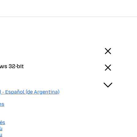
ws 32-bit
 - Español (de Argentina)
ns
nés
ն
u