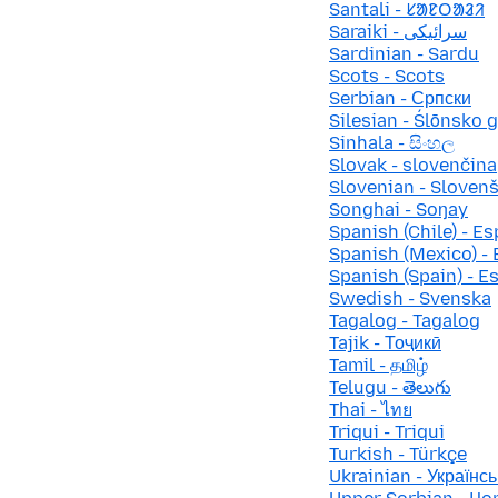
Santali - ᱥᱟᱱᱛᱟᱲᱤ
Saraiki - سرائیکی
Sardinian - Sardu
Scots - Scots
Serbian - Српски
Silesian - Ślōnsko 
Sinhala - සිංහල
Slovak - slovenčina
Slovenian - Sloven
Songhai - Soŋay
Spanish (Chile) - Es
Spanish (Mexico) - 
Spanish (Spain) - E
Swedish - Svenska
Tagalog - Tagalog
Tajik - Тоҷикӣ
Tamil - தமிழ்
Telugu - తెలుగు
Thai - ไทย
Triqui - Triqui
Turkish - Türkçe
Ukrainian - Українсь