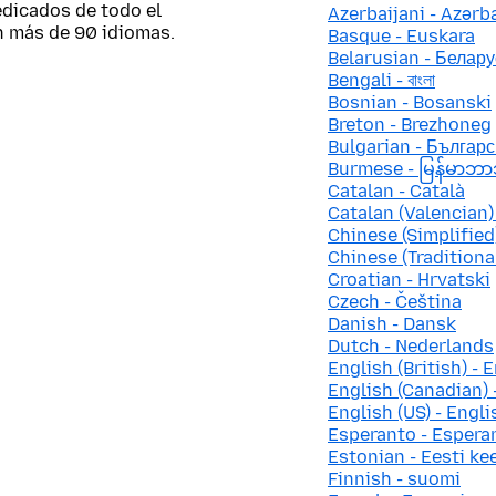
edicados de todo el
Azerbaijani - Azər
n más de 90 idiomas.
Basque - Euskara
Belarusian - Белару
Bengali - বাংলা
Bosnian - Bosanski
Breton - Brezhoneg
Bulgarian - Българс
Burmese - မြန်မာဘ
Catalan - Català
Catalan (Valencian) 
Chinese (Simplifie
Chinese (Traditio
Croatian - Hrvatski
Czech - Čeština
Danish - Dansk
Dutch - Nederlands
English (British) - E
English (Canadian) 
English (US) - Engli
Esperanto - Espera
Estonian - Eesti ke
Finnish - suomi