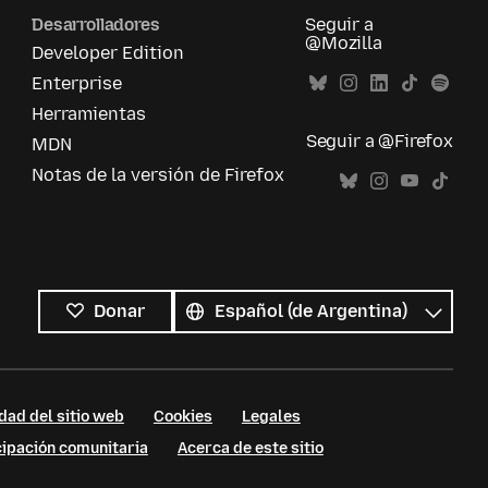
Desarrolladores
Seguir a
@Mozilla
Developer Edition
Enterprise
Herramientas
Seguir a @Firefox
MDN
Notas de la versión de Firefox
Todos
los
Idioma
Donar
idiomas
dad del sitio web
Cookies
Legales
cipación comunitaria
Acerca de este sitio