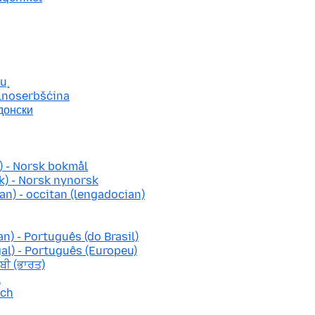
ių
lnoserbšćina
донски
 - Norsk bokmål
) - Norsk nynorsk
n) - occitan (lengadocian)
n) - Português (do Brasil)
al) - Português (Europeu)
ਾਬੀ (ਭਾਰਤ)
ă
sch