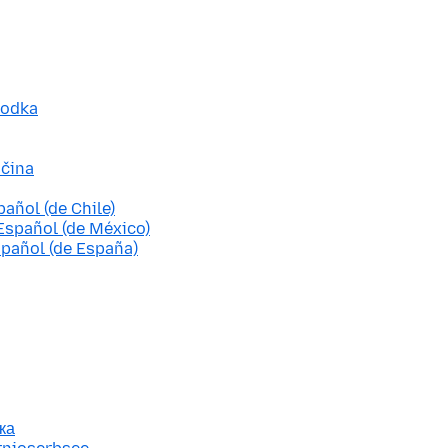
godka
ščina
pañol (de Chile)
Español (de México)
spañol (de España)
ка