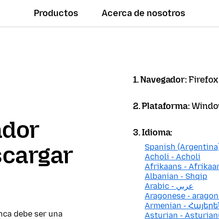
Productos
Acerca de nosotros
1. Navegador:
Firefox
2. Plataforma:
Windo
ador
3. Idioma:
scargar
Spanish (Argentina)
Acholi - Acholi
Afrikaans - Afrikaa
Albanian - Shqip
Arabic - عربي
Aragonese - arago
Armenian - Հայերե
nca debe ser una
Asturian - Asturian