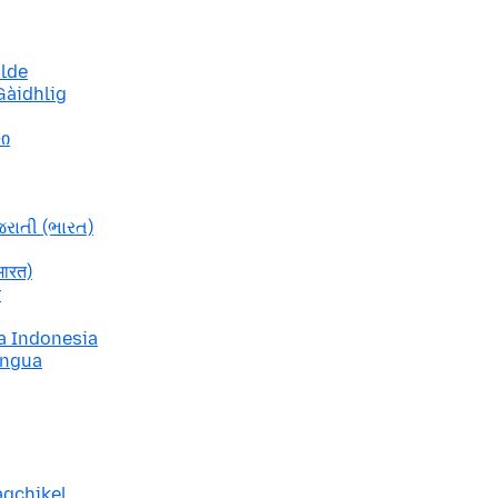
ulde
Gàidhlig
ლი
જરાતી (ભારત)
भारत)
r
a Indonesia
ingua
aqchikel