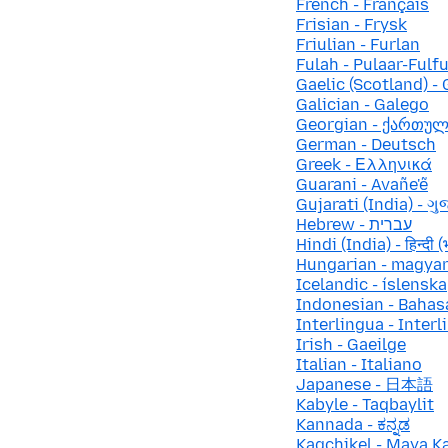
French - Français
Frisian - Frysk
Friulian - Furlan
Fulah - Pulaar-Fulf
Gaelic (Scotland) - 
Galician - Galego
Georgian - ქართუ
German - Deutsch
Greek - Ελληνικά
Guarani - Avañe'ẽ
Gujarati (India) - ગુ
Hebrew - עברית
Hindi (India) - हिन्दी (
Hungarian - magya
Icelandic - íslenska
Indonesian - Bahas
Interlingua - Interl
Irish - Gaeilge
Italian - Italiano
Japanese - 日本語
Kabyle - Taqbaylit
Kannada - ಕನ್ನಡ
Kaqchikel - Maya K