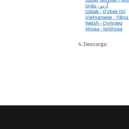
Upper Sorbian - Ho
Urdu - اُردو
Uzbek - Oʻzbek tili
Vietnamese - Tiếng
Welsh - Cymraeg
Xhosa - isiXhosa
4. Descarga: