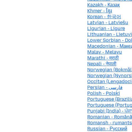
Kazakh - Қазақ
Khmer - ខ្មែរ
Korean - 한국어
Latvian - Latviešu
Ligurian - Ligure
Lithuanian - Lietuv
Lower Sorbian - Do
Macedonian - Маке
Malay - Melayu
Marathi - मराठी
Nepali - नेपाली
Norwegian (Bokmål)
Norwegian (Nynorsk
Occitan (Lengadocia
Persian - فارسی
Polish - Polski
Portuguese (Brazilia
Portuguese (Portug
Punjabi (India) - ਪੰਜ
Romanian - Român
Romansh - rumant
Russian - Русский