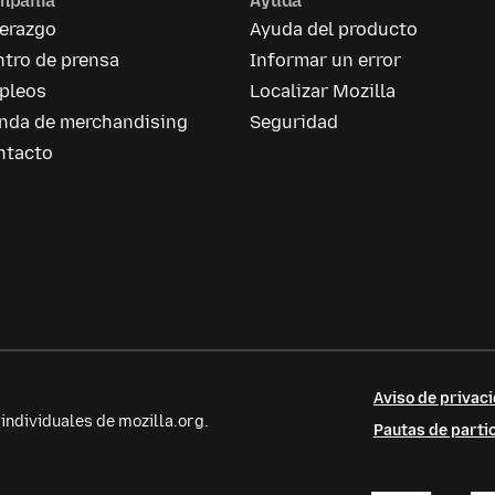
mpañía
Ayuda
derazgo
Ayuda del producto
tro de prensa
Informar un error
pleos
Localizar Mozilla
enda de merchandising
Seguridad
ntacto
Aviso de privaci
ndividuales de mozilla.org.
Pautas de parti