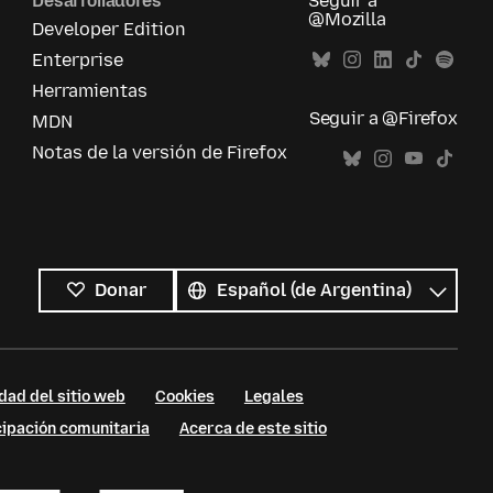
Desarrolladores
Seguir a
@Mozilla
Developer Edition
Enterprise
Herramientas
Seguir a @Firefox
MDN
Notas de la versión de Firefox
Todos
los
Idioma
Donar
idiomas
dad del sitio web
Cookies
Legales
cipación comunitaria
Acerca de este sitio