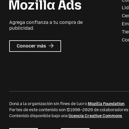
Co
Li
Cen
Agrega confianza a tu compra de
Em
publicidad.
Ti
Co
sobre
Conocer más
Mozilla
Ads
Doná a la organización sin fines de lucro
Mozilla Foundation
.
Partes de este contenido son ©1998–2026 de colaboradores i
Contenido disponible bajo una
licencia Creative Commons
.