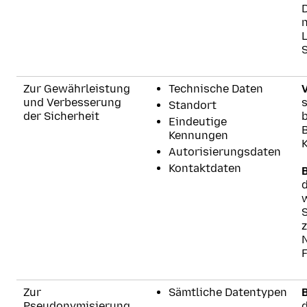
S
Zur Gewährleistung
Technische Daten
V
und Verbesserung
s
Standort
der Sicherheit
b
Eindeutige
B
Kennungen
Autorisierungsdaten
Kontaktdaten
d
z
F
Zur
Sämtliche Datentypen
Pseudonymisierung,