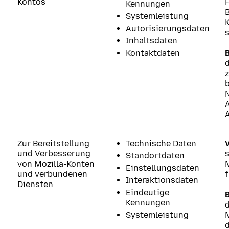
Kontos
F
Kennungen
B
Systemleistung
Autorisierungsdaten
s
Inhaltsdaten
Kontaktdaten
d
Zur Bereitstellung
Technische Daten
V
und Verbesserung
s
Standortdaten
von Mozilla-Konten
Einstellungsdaten
und verbundenen
f
Interaktionsdaten
Diensten
Eindeutige
Kennungen
Systemleistung