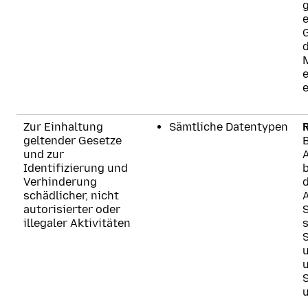
e
G
e
Zur Einhaltung
Sämtliche Datentypen
geltender Gesetze
und zur
Identifizierung und
Verhinderung
schädlicher, nicht
autorisierter oder
illegaler Aktivitäten
S
u