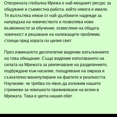
Отворената глобална Мрежа е най-мощният ресурс за
общуване и съвместна работа, който някога е имало.
Тя въплътява някои от най-дълбоките надежди за
напредъка на човечеството и позволява нови
възможности за обучение, осмисляне на общата
човечност и решаване на належащите проблеми,
стоящи пред хората по целия свят.
През изминалото десетилетие видяхме изпълнението
на това обещание. Също видяхме използването на
силата на Мрежата за увеличаване на разделението,
подбуждане към насилие, поощряване на омраза и
съзнателно манипулиране на фактите и реалността.
Научихме, че трябва по-явно да изложим нашите
стремежи за човешкото преживяване на всеки в
Мрежата. Това е целта нашия обет.