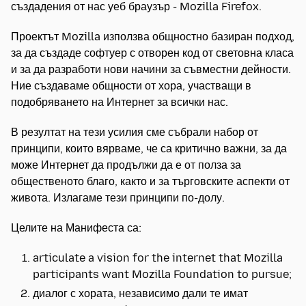
създадения от нас уеб браузър - Mozilla Firefox.
Проектът Mozilla използва общностно базиран подход,
за да създаде софтуер с отворен код от световна класа
и за да разработи нови начини за съвместни дейности.
Ние създаваме общности от хора, участващи в
подобряването на Интернет за всички нас.
В резултат на тези усилия сме събрали набор от
принципи, които вярваме, че са критично важни, за да
може Интернет да продължи да е от полза за
общественото благо, както и за търговските аспекти от
живота. Излагаме тези принципи по-долу.
Целите на Манифеста са:
articulate a vision for the internet that Mozilla
participants want Mozilla Foundation to pursue;
диалог с хората, независимо дали те имат