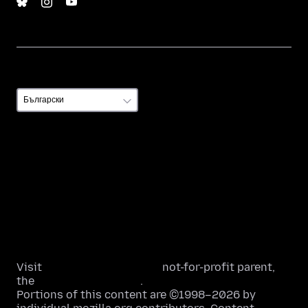
Език
Език
Политика на поверителност на уебсайта
Бисквитки
Правни въпроси
Насоки за участие в общността
Относно страницата
Visit
Mozilla Corporation’s
not-for-profit parent,
the
Mozilla Foundation
.
Portions of this content are ©1998–2026 by