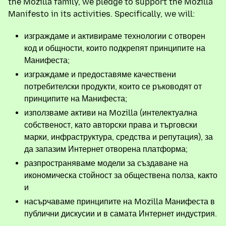
the Mozilla family, we pledge to support the Mozilla
Manifesto in its activities. Specifically, we will:
изграждаме и активираме технологии с отворен
код и общности, които подкрепят принципите на
Манифеста;
изграждаме и предоставяме качествени
потребителски продукти, които се ръководят от
принципите на Манифеста;
използваме активи на Mozilla (интелектуална
собственост, като авторски права и търговски
марки, инфраструктура, средства и репутация), за
да запазим Интернет отворена платформа;
разпространяваме модели за създаване на
икономическа стойност за обществена полза, както
и
насърчаваме принципите на Mozilla Манифеста в
публични дискусии и в самата Интернет индустрия.