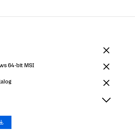
s 64-bit MSI
galog