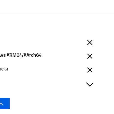
ws ARM64/AArch64
пски