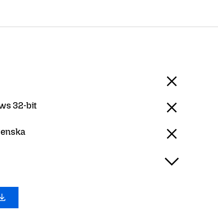
s 32-bit
venska