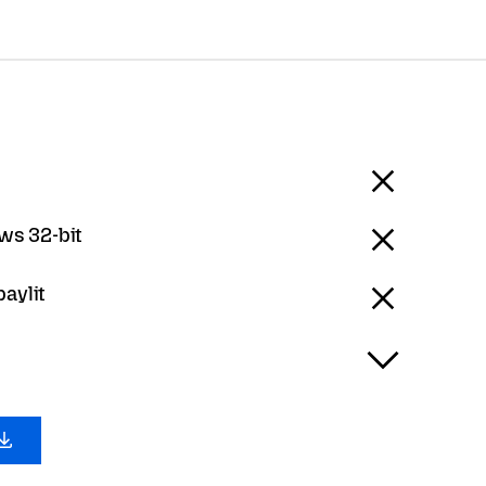
s 32-bit
baylit