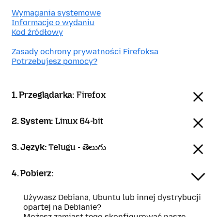
Wymagania systemowe
Informacje o wydaniu
Kod źródłowy
Zasady ochrony prywatności Firefoksa
Potrzebujesz pomocy?
1. Przeglądarka:
Firefox
2. System:
Linux 64-bit
3. Język:
Telugu - తెలుగు
4. Pobierz:
Używasz Debiana, Ubuntu lub innej dystrybucji
opartej na Debianie?
Możesz zamiast tego skonfigurować nasze