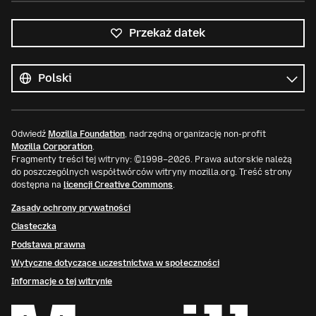
Przekaż datek
Wszystkie
języki
Język
Odwiedź
Mozilla Foundation
, nadrzędną organizację non-profit
Mozilla Corporation
.
Fragmenty treści tej witryny: ©1998–2026. Prawa autorskie należą
do poszczególnych współtwórców witryny mozilla.org. Treść strony
dostępna na
licencji Creative Commons
.
Zasady ochrony prywatności
Ciasteczka
Podstawa prawna
Wytyczne dotyczące uczestnictwa w społeczności
Informacje o tej witrynie