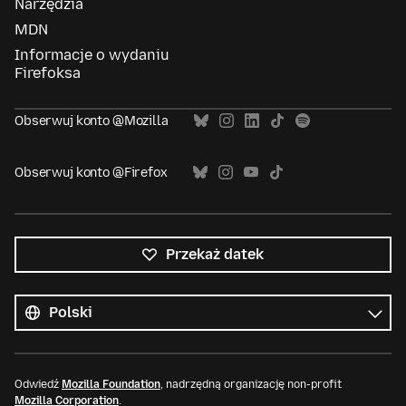
Narzędzia
MDN
Informacje o wydaniu
Firefoksa
Obserwuj konto @Mozilla
Obserwuj konto @Firefox
Przekaż datek
Wszystkie
języki
Język
Odwiedź
Mozilla Foundation
, nadrzędną organizację non-profit
Mozilla Corporation
.