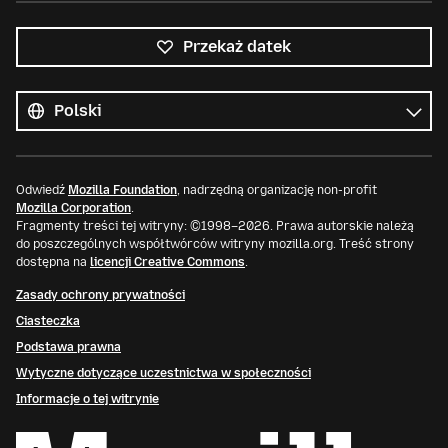
Przekaż datek
Wszystkie
języki
Język
Odwiedź
Mozilla Foundation
, nadrzędną organizację non-profit
Mozilla Corporation
.
Fragmenty treści tej witryny: ©1998–2026. Prawa autorskie należą
do poszczególnych współtwórców witryny mozilla.org. Treść strony
dostępna na
licencji Creative Commons
.
Zasady ochrony prywatności
Ciasteczka
Podstawa prawna
Wytyczne dotyczące uczestnictwa w społeczności
Informacje o tej witrynie