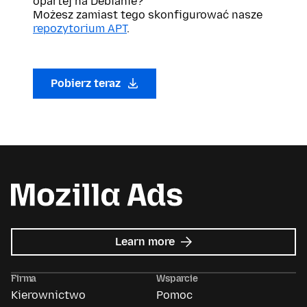
opartej na Debianie?
Możesz zamiast tego skonfigurować nasze
repozytorium APT
.
Pobierz teraz
about
Learn more
Mozilla
Ads
Firma
Wsparcie
Kierownictwo
Pomoc