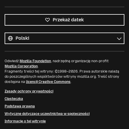
Przekaż datek
Wszystkie
języki
Język
Odwiedź
Mozilla Foundation
, nadrzędną organizację non-profit
Mozilla Corporation
.
Fragmenty treści tej witryny: ©1998–2026. Prawa autorskie należą
do poszczególnych współtwórców witryny mozilla.org. Treść strony
dostępna na
licencji Creative Commons
.
Zasady ochrony prywatności
Ciasteczka
Podstawa prawna
Wytyczne dotyczące uczestnictwa w społeczności
Informacje o tej witrynie