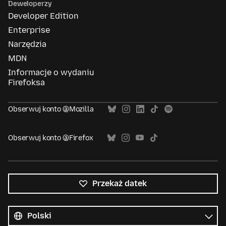
Deweloperzy
Developer Edition
Enterprise
Narzędzia
MDN
Informacje o wydaniu
Firefoksa
Obserwuj konto @Mozilla
Obserwuj konto @Firefox
Przekaż datek
Wszystkie
języki
Język