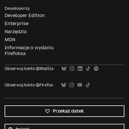
Deweloperzy
Developer Edition
Enterprise
Narzędzia
MDN
Informacje o wydaniu
Firefoksa
Obserwuj konto @Mozilla
Obserwuj konto @Firefox
Przekaż datek
Wszystkie
języki
Język