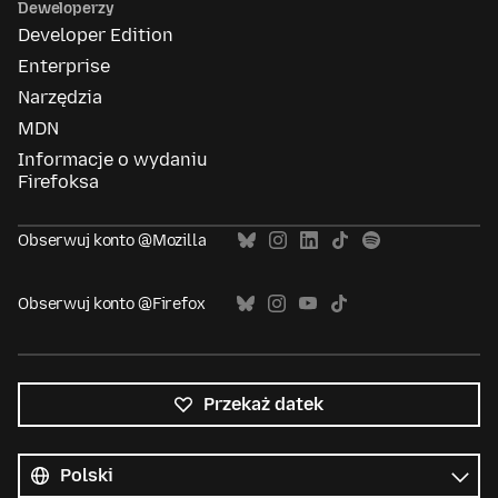
Deweloperzy
Developer Edition
Enterprise
Narzędzia
MDN
Informacje o wydaniu
Firefoksa
Obserwuj konto @Mozilla
Obserwuj konto @Firefox
Przekaż datek
Wszystkie
języki
Język