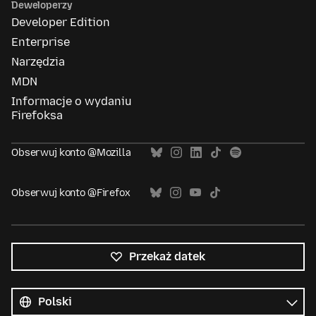
Deweloperzy
Developer Edition
Enterprise
Narzędzia
MDN
Informacje o wydaniu
Firefoksa
Obserwuj konto @Mozilla
Obserwuj konto @Firefox
Przekaż datek
Wszystkie
języki
Język