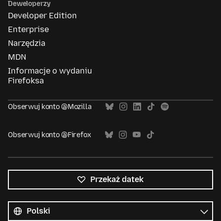
Deweloperzy
Developer Edition
Enterprise
Narzędzia
MDN
Informacje o wydaniu
Firefoksa
Obserwuj konto @Mozilla
Obserwuj konto @Firefox
Przekaż datek
Wszystkie
języki
Język