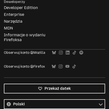
Deweloperzy
Developer Edition
Enterprise
Narzędzia
MDN
Informacje o wydaniu
Firefoksa
Obserwuj konto @Mozilla
Obserwuj konto @Firefox
Przekaż datek
Wszystkie
języki
Język