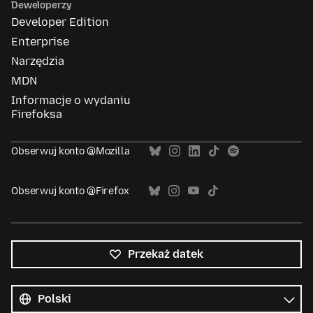
Deweloperzy
Developer Edition
Enterprise
Narzędzia
MDN
Informacje o wydaniu
Firefoksa
Obserwuj konto @Mozilla
Obserwuj konto @Firefox
Przekaż datek
Wszystkie
języki
Język