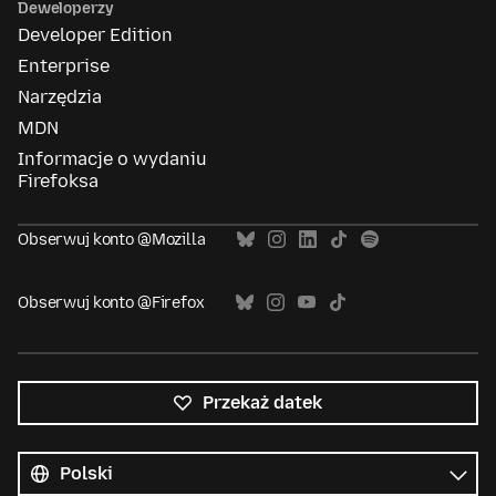
Deweloperzy
Developer Edition
Enterprise
Narzędzia
MDN
Informacje o wydaniu
Firefoksa
Obserwuj konto @Mozilla
Obserwuj konto @Firefox
Przekaż datek
Wszystkie
języki
Język