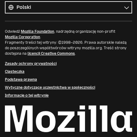
języki
Język
Odwiedź
Mozilla Foundation
, nadrzędną organizację non-profit
Mozilla Corporation
.
Fragmenty treści tej witryny: ©1998–2026. Prawa autorskie należą
do poszczególnych współtwórców witryny mozilla.org. Treść strony
dostępna na
licencji Creative Commons
.
Zasady ochrony prywatności
Ciasteczka
Podstawa prawna
Wytyczne dotyczące uczestnictwa w społeczności
Informacje o tej witrynie