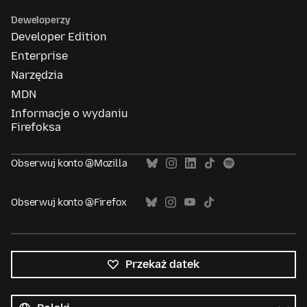
Deweloperzy
Developer Edition
Enterprise
Narzędzia
MDN
Informacje o wydaniu
Firefoksa
Obserwuj konto @Mozilla
Obserwuj konto @Firefox
Przekaż datek
Wszystkie
języki
Język