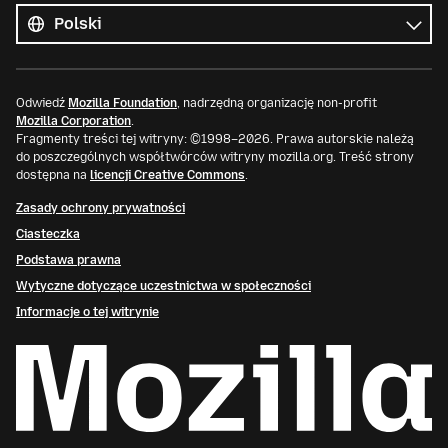
języki
Język
Odwiedź
Mozilla Foundation
, nadrzędną organizację non-profit
Mozilla Corporation
.
Fragmenty treści tej witryny: ©1998–2026. Prawa autorskie należą
do poszczególnych współtwórców witryny mozilla.org. Treść strony
dostępna na
licencji Creative Commons
.
Zasady ochrony prywatności
Ciasteczka
Podstawa prawna
Wytyczne dotyczące uczestnictwa w społeczności
Informacje o tej witrynie