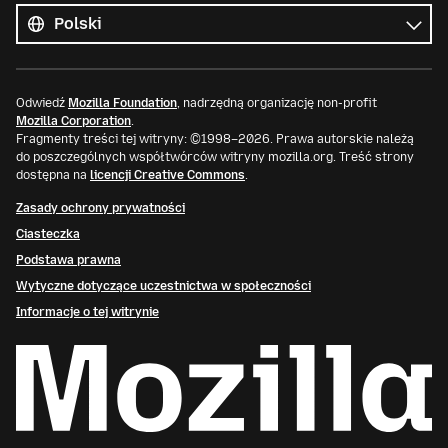
języki
Język
Odwiedź
Mozilla Foundation
, nadrzędną organizację non-profit
Mozilla Corporation
.
Fragmenty treści tej witryny: ©1998–2026. Prawa autorskie należą
do poszczególnych współtwórców witryny mozilla.org. Treść strony
dostępna na
licencji Creative Commons
.
Zasady ochrony prywatności
Ciasteczka
Podstawa prawna
Wytyczne dotyczące uczestnictwa w społeczności
Informacje o tej witrynie