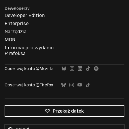
Deweloperzy
Developer Edition
Enterprise
Narzędzia
MDN
Informacje o wydaniu
Firefoksa
Obserwuj konto @Mozilla
Obserwuj konto @Firefox
Przekaż datek
Wszystkie
języki
Język